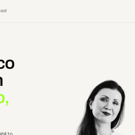
ast
co
n
o,
bil to