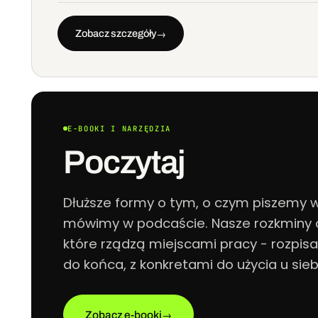
Zobacz szczegóły
→
E-BOOKI I NARZĘDZIA
Poczytaj
Dłuższe formy o tym, o czym piszemy w
mówimy w podcaście. Nasze rozkminy
które rządzą miejscami pracy - rozpis
do końca, z konkretami do użycia u sieb
Zobacz e-booki
→