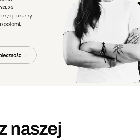
ia, że
amy i piszemy.
espołami,
ołeczności
→
z naszej