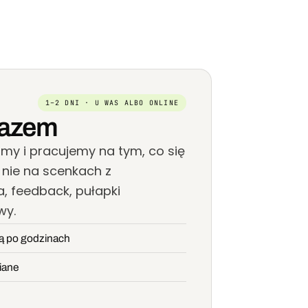
1–2 DNI · U WAS ALBO ONLINE
razem
my i pracujemy na tym, co się
 nie na scenkach z
, feedback, pułapki
wy.
ją po godzinach
iane