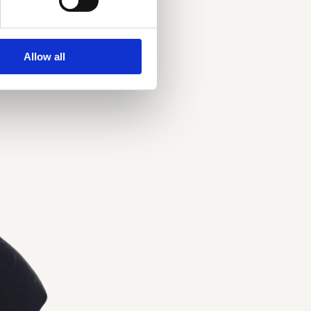
 podcast, społeczność i
cować.
Allow all