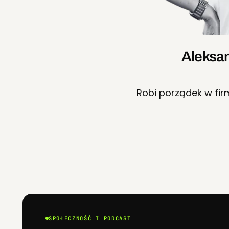
Aleksa
Robi porządek w fi
SPOŁECZNOŚĆ I PODCAST