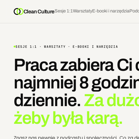
Sesje 1:1
Warsztaty
E-booki i narzędzia
Podc
Clean Culture
SESJE 1:1 · WARSZTATY · E-BOOKI I NARZĘDZIA
Praca zabiera Ci 
najmniej 8 godzi
dziennie.
Za duż
żeby była karą.
Znasz nas pewnie z podcastu i społeczności „Co za de