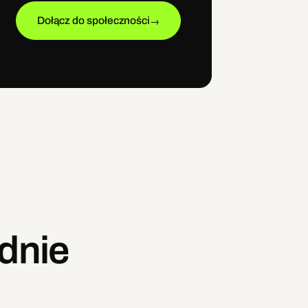
Dołącz do społeczności
→
dnie