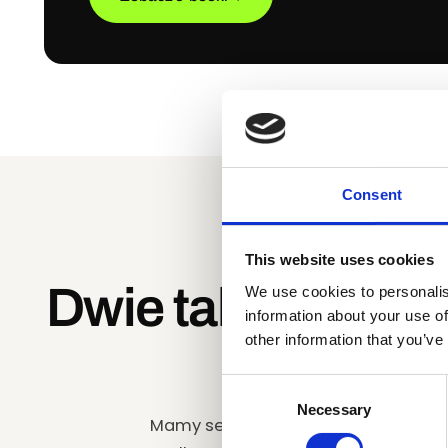
Consent
KIM JESTEŚM
This website uses cookies
Dwie takie, które
We use cookies to personalis
information about your use of
other information that you’ve
pracy z l
Consent
Necessary
Selection
Mamy serio dosyć nabijania ludzi w 