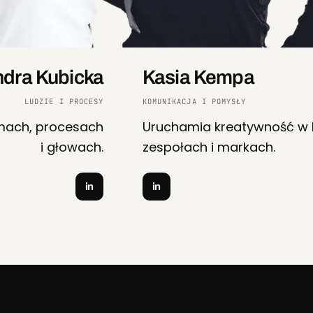
ndra Kubicka
Kasia Kempa
LUDZIE I PROCESY
KOMUNIKACJA I POMYSŁY
rmach, procesach
Uruchamia kreatywność w l
i głowach.
zespołach i markach.
in
in