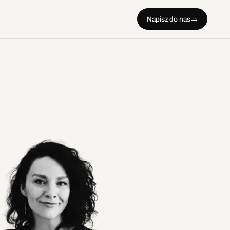
Napisz do nas
→