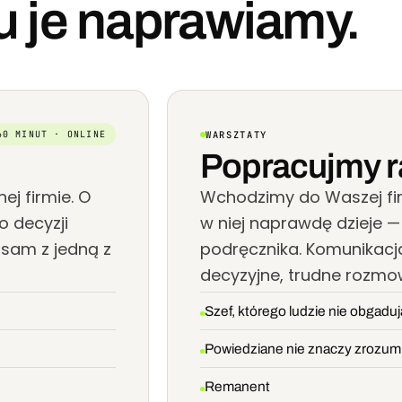
u je naprawiamy.
WARSZTATY
60 MINUT · ONLINE
Popracujmy 
ej firmie. O
Wchodzimy do Waszej fir
o decyzji
w niej naprawdę dzieje —
 sam z jedną z
podręcznika. Komunikacja
decyzyjne, trudne rozmo
Szef, którego ludzie nie obgadu
Powiedziane nie znaczy zrozum
Remanent