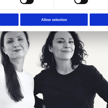
j agencji consultingowej nastawionej na kasę — robimy
którzy chcą, żeby w ich firmach dało się normalnie pra
Allow selection