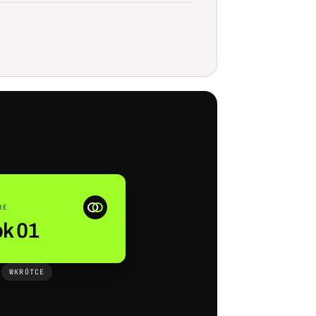
RE
k 01
WKRÓTCE