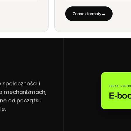
Zobacz formaty
→
 społeczności i
CLEAN CULTU
 o mechanizmach,
E-boo
ane od początku
ie.