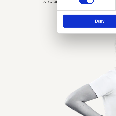
tylko prezka. Nie budujemy wielkie
robotę z ludźmi, 
Deny