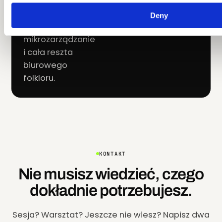
językiem: absurdy
rekrutacji, oceny
Deny
roczne,
mikrozarządzanie
i cała reszta
biurowego
folkloru.
KONTAKT
Nie musisz wiedzieć, czego
dokładnie potrzebujesz.
Sesja? Warsztat? Jeszcze nie wiesz? Napisz dwa