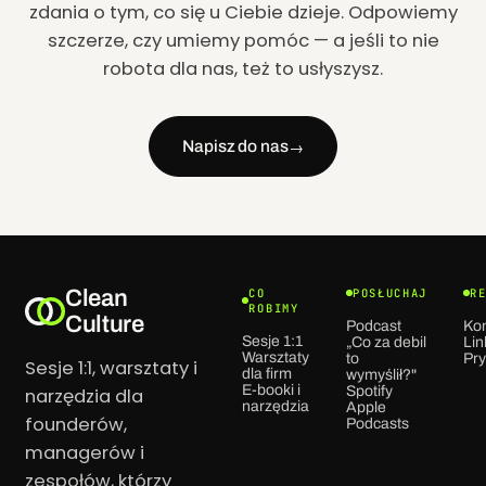
zdania o tym, co się u Ciebie dzieje. Odpowiemy
szczerze, czy umiemy pomóc — a jeśli to nie
robota dla nas, też to usłyszysz.
Napisz do nas
→
Clean
CO
POSŁUCHAJ
R
ROBIMY
Culture
Podcast
Ko
Sesje 1:1
„Co za debil
Lin
Warsztaty
to
Pr
Sesje 1:1, warsztaty i
dla firm
wymyślił?"
E-booki i
Spotify
narzędzia dla
narzędzia
Apple
founderów,
Podcasts
managerów i
zespołów, którzy