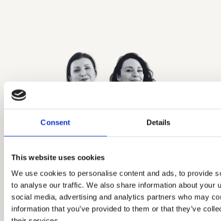
Consent
Details
This website uses cookies
We use cookies to personalise content and ads, to provide s
Aleksandra
Kasia Kempa
to analyse our traffic. We also share information about your u
Kubicka
KOMUNIKACJA I POMYSŁY
social media, advertising and analytics partners who may com
information that you’ve provided to them or that they’ve coll
LUDZIE I PROCESY
Uruchamia
their services.