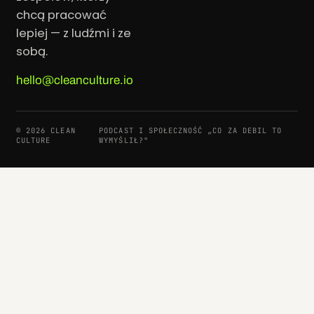
chcą pracować
lepiej — z ludźmi i ze
sobą.
hello@cleanculture.io
© 2026 CLEAN
PODCAST I SPOŁECZNOŚĆ „CO ZA DEBIL TO
CULTURE
WYMYŚLIŁ?"