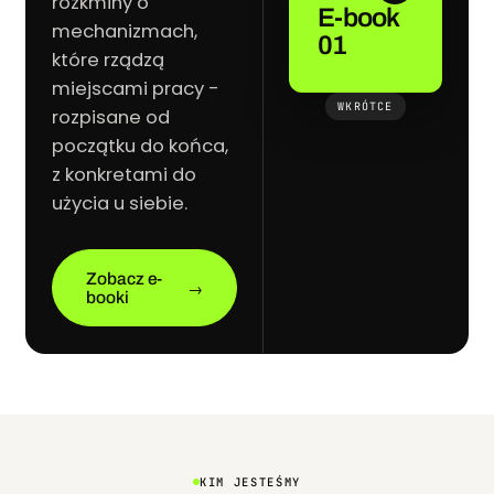
rozkminy o
E-book
mechanizmach,
01
które rządzą
miejscami pracy -
WKRÓTCE
rozpisane od
początku do końca,
z konkretami do
użycia u siebie.
Zobacz e-
→
booki
KIM JESTEŚMY