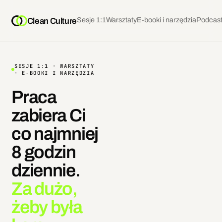
Sesje 1:1
Warsztaty
E-booki i narzędzia
Podcas
Clean Culture
SESJE 1:1 · WARSZTATY
· E-BOOKI I NARZĘDZIA
Praca
zabiera Ci
co najmniej
8 godzin
dziennie.
Za dużo,
żeby była