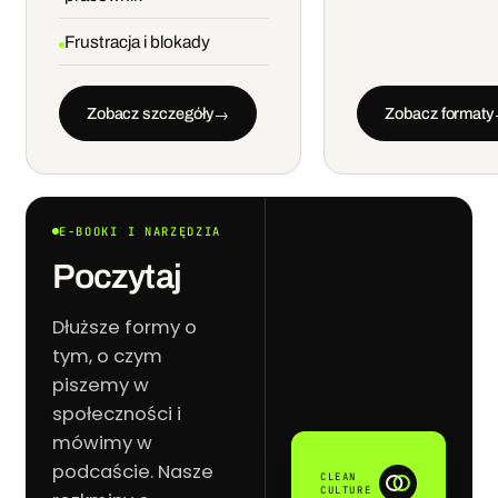
Frustracja i blokady
Zobacz szczegóły
Zobacz formaty
→
E-BOOKI I NARZĘDZIA
Poczytaj
Dłuższe formy o
tym, o czym
piszemy w
społeczności i
mówimy w
podcaście. Nasze
CLEAN
CULTURE