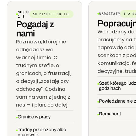
SESJE
WARSZTATY
1–2 D
60 MINUT · ONLINE
1:1
Popracuj
Pogadaj z
Wchodzimy do W
nami
pracujemy na ty
Rozmowa, której nie
naprawdę dziej
odbędziesz we
scenkach z pod
własnej firmie. O
Komunikacja, f
trudnym szefie, o
decyzyjne, tru
granicach, o frustracji,
o decyzji „zostaję czy
Szef, którego lud
odchodzę". Godzina
godzinach
sam na sam z jedną z
Powiedziane nie 
nas — i plan, co dalej.
Remanent
Granice w pracy
Trudny przełożony albo
pracownik