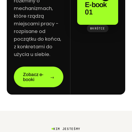
rozkminy o
E-book
mechanizmach,
01
które rządzą
miejscami pracy -
WKRÓTCE
rozpisane od
początku do końca,
z konkretami do
użycia u siebie.
Zobacz e-
→
booki
KIM JESTEŚMY