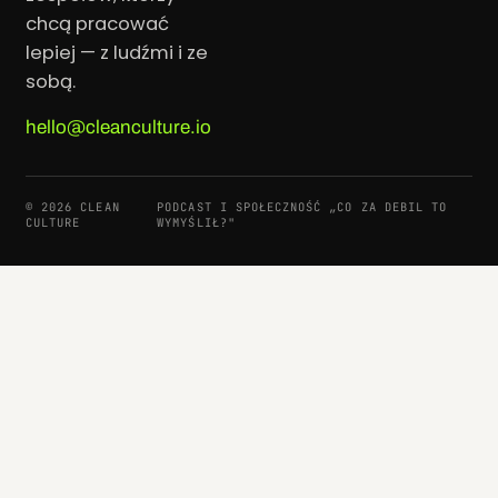
chcą pracować
lepiej — z ludźmi i ze
sobą.
hello@cleanculture.io
© 2026 CLEAN
PODCAST I SPOŁECZNOŚĆ „CO ZA DEBIL TO
CULTURE
WYMYŚLIŁ?"