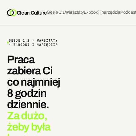
Sesje 1:1
Warsztaty
E-booki i narzędzia
Podcas
Clean Culture
SESJE 1:1 · WARSZTATY
· E-BOOKI I NARZĘDZIA
Praca
zabiera Ci
co najmniej
8 godzin
dziennie.
Za dużo,
żeby była