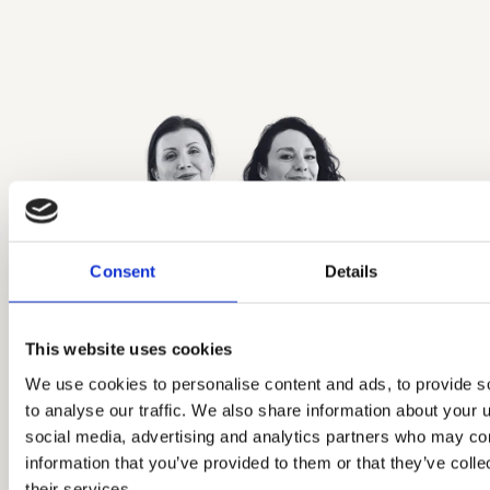
Consent
Details
This website uses cookies
We use cookies to personalise content and ads, to provide s
Aleksandra
Kasia Kempa
to analyse our traffic. We also share information about your u
Kubicka
KOMUNIKACJA I POMYSŁY
social media, advertising and analytics partners who may com
information that you’ve provided to them or that they’ve coll
LUDZIE I PROCESY
Uruchamia
their services.