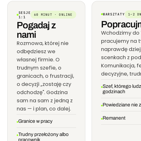
SESJE
WARSZTATY
1–2 D
60 MINUT · ONLINE
1:1
Popracuj
Pogadaj z
Wchodzimy do W
nami
pracujemy na ty
Rozmowa, której nie
naprawdę dziej
odbędziesz we
scenkach z pod
własnej firmie. O
Komunikacja, f
trudnym szefie, o
decyzyjne, tru
granicach, o frustracji,
o decyzji „zostaję czy
Szef, którego lud
odchodzę". Godzina
godzinach
sam na sam z jedną z
Powiedziane nie 
nas — i plan, co dalej.
Remanent
Granice w pracy
Trudny przełożony albo
pracownik