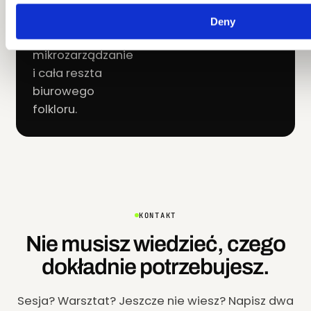
językiem: absurdy
rekrutacji, oceny
Deny
roczne,
mikrozarządzanie
i cała reszta
biurowego
folkloru.
KONTAKT
Nie musisz wiedzieć, czego
dokładnie potrzebujesz.
Sesja? Warsztat? Jeszcze nie wiesz? Napisz dwa