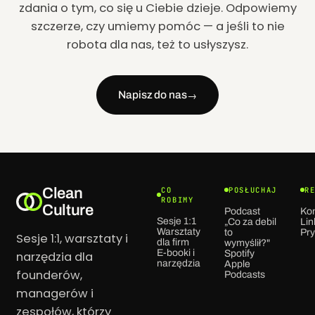
zdania o tym, co się u Ciebie dzieje. Odpowiemy
szczerze, czy umiemy pomóc — a jeśli to nie
robota dla nas, też to usłyszysz.
Napisz do nas
→
Clean
CO
POSŁUCHAJ
R
ROBIMY
Culture
Podcast
Ko
Sesje 1:1
„Co za debil
Lin
Warsztaty
to
Pr
Sesje 1:1, warsztaty i
dla firm
wymyślił?"
E-booki i
Spotify
narzędzia dla
narzędzia
Apple
founderów,
Podcasts
managerów i
zespołów, którzy