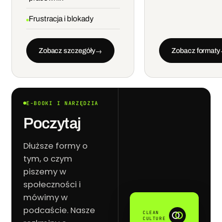
Frustracja i blokady
Zobacz szczegóły
Zobacz formaty
→
E-BOOKI I NARZĘDZIA
Poczytaj
Dłuższe formy o
tym, o czym
piszemy w
społeczności i
mówimy w
podcaście. Nasze
CLEAN
CULTURE